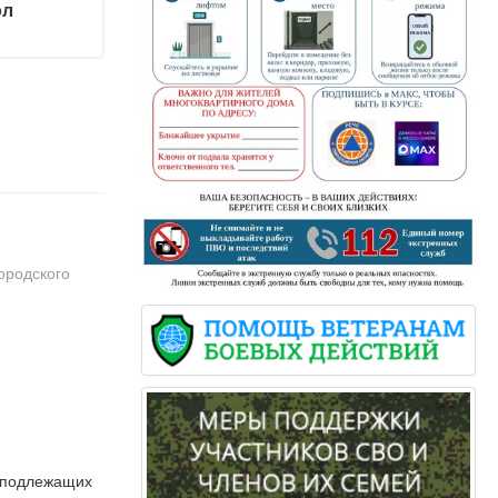
ол
ородского
, подлежащих