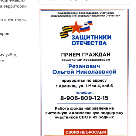
а территории
га и контроль
адров
у учёту,
те,