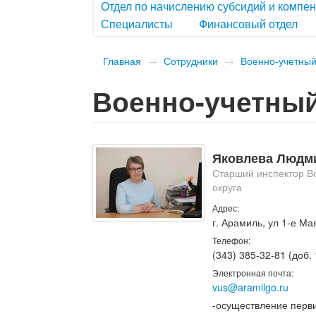
Отдел по начислению субсидий и комп
Специалисты
Финансовый отдел
Главная
→
Сотрудники
→
Военно-учетный
Военно-учетный
Яковлева Людм
Старший инспектор В
округа
Адрес:
г. Арамиль, ул 1-е Мая
Телефон:
(343) 385-32-81 (доб.
Электронная почта:
vus@aramilgo.ru
-осуществление перви