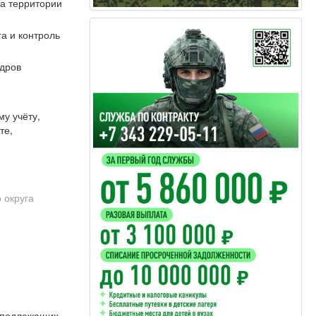
а территории
га и контроль
адров
у учёту,
те,
 округа
, подлежащих