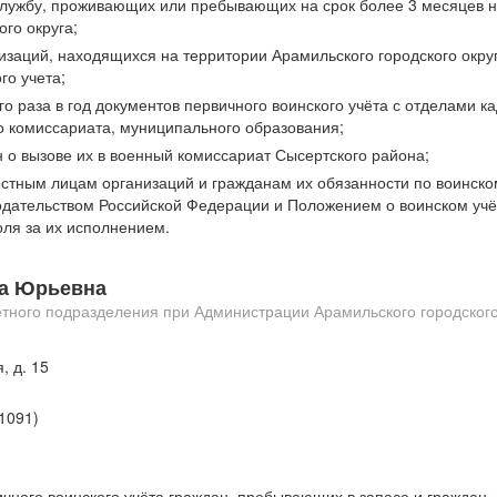
службу, проживающих или пребывающих на срок более 3 месяцев н
ого округа;
низаций, находящихся на территории Арамильского городского окру
го учета;
го раза в год документов первичного воинского учёта с отделами к
о комиссариата, муниципального образования;
 о вызове их в военный комиссариат Сысертского района;
стным лицам организаций и гражданам их обязанности по воинском
одательством Российской Федерации и Положением о воинском учё
ля за их исполнением.
на Юрьевна
тного подразделения при Администрации Арамильского городского
, д. 15
 1091)
чного воинского учёта граждан, пребывающих в запасе и граждан