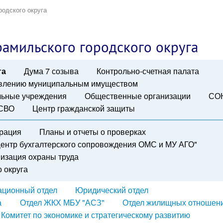
родского округа
амильского городского округа
га
Дума 7 созыва
Контрольно-счетная палата
авлению муниципальным имуществом
ьные учреждения
Общественные организации
СО
 СВО
Центр гражданской защиты
рация
Планы и отчеты о проверках
ентр бухгалтерского сопровождения ОМС и МУ АГО"
изация охраны труда
 округа
ационный отдел
Юридический отдел
а
Отдел ЖКХ МБУ "АСЗ"
Отдел жилищных отношен
Комитет по экономике и стратегическому развитию