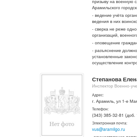
призыву на военную 
Арамильского городск
- ведение учёта орга
ведения в них воинско
- сверка не реже одно
организаций, военног
- оповещение граждан
- разъяснение должно
установленные закон
осуществление контро
Степанова Еле
Инспектор Военно-уче
Адрес:
г. Арамиль, ул 1-е Мая
Телефон:
(343) 385-32-81 (доб.
Электронная почта:
vus@aramilgo.ru
-осуществление перви